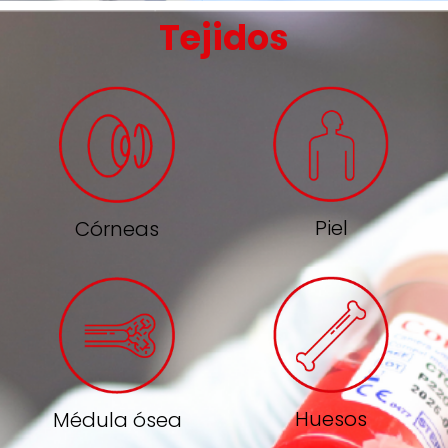
Tejidos
Piel
Córneas
Huesos
Médula ósea