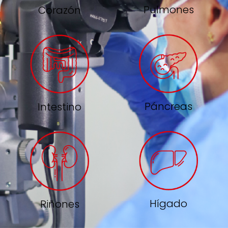
Pulmones
Corazón
Páncreas
Intestino
Hígado
Riñones