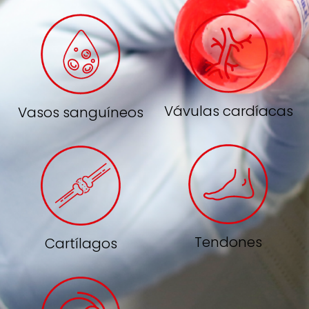
Vávulas cardíacas
Vasos sanguíneos
Tendones
Cartílagos