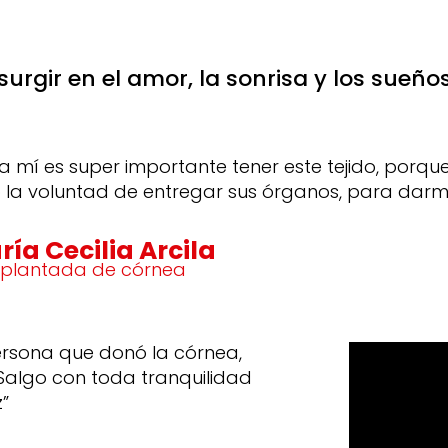
rgir en el amor, la sonrisa y los sueños
a mí es super importante tener este tejido, porq
 la voluntad de
entregar sus órganos, para darme
ía Cecilia Arcila
splantada de córnea
rsona que donó la córnea,
Salgo con toda tranquilidad
z”