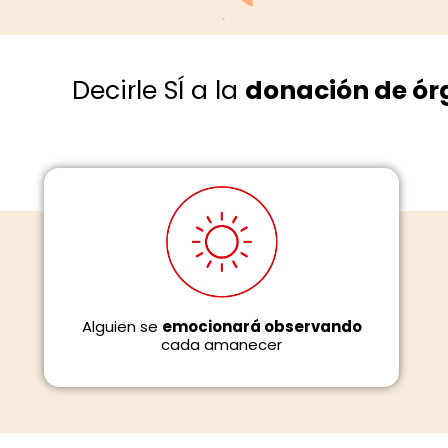
Que tu vida siga
Decirle SÍ a la
donación de órg
teniendo
propósito
después de vivirla,
resurgiendo
para
dejar una huella
extraordinaria.
Alguien se
emocionará observando
cada amanecer