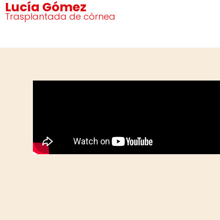
Lucía Gómez
Trasplantada de córnea